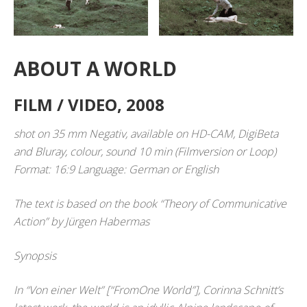
ABOUT A WORLD
FILM / VIDEO, 2008
shot on 35 mm Negativ, available on HD-CAM, DigiBeta
and Bluray, colour, sound 10 min (Filmversion or Loop)
Format: 16:9 Language: German or English
The text is based on the book “Theory of Communicative
Action” by Jürgen Habermas
Synopsis
In “Von einer Welt” [“FromOne World”], Corinna Schnitt’s